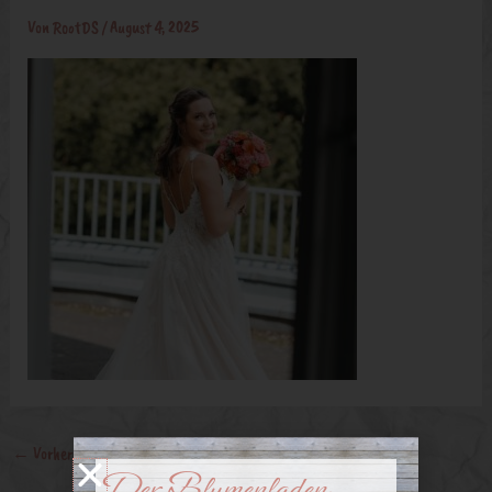
Von
RootDS
/
August 4, 2025
←
Vorheriger Medien
Der Blumenladen