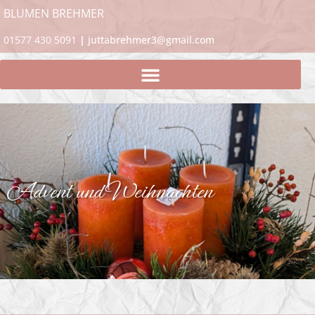
BLUMEN BREHMER
01577 430 5091
|
juttabrehmer3@gmail.com
Advent und Weihnachten