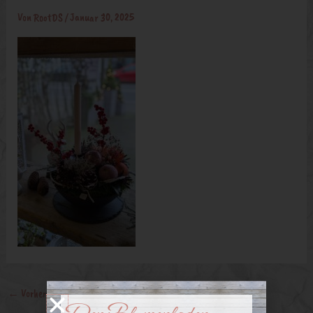
Von
RootDS
/
Januar 30, 2025
←
Vorheriger Medien