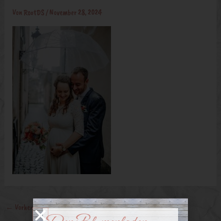
Von
RootDS
/
November 28, 2024
←
Vorheriger Medien