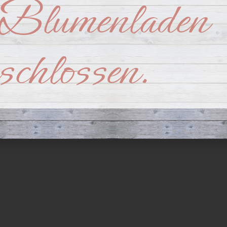
Blumenladen
nts
BLUMEN Brehmer – Hochzeitsfloristik
BLUMEN Brehmer – Trauerf
eschlossen.
DA
angement