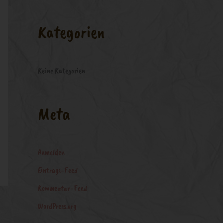
a
c
Kategorien
h
:
Keine Kategorien
Meta
Anmelden
Eintrags-Feed
Kommentar-Feed
WordPress.org