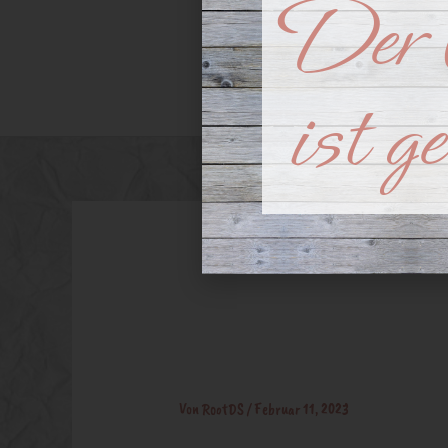
Der 
Advent
Arrangeme
ist g
Blumenarr
Von
RootDS
/
Februar 11, 2023