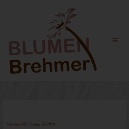
Zum
Haupt
Inhalt
springen
Brautstrauß
Von
RootDS
/
Januar 24, 2023