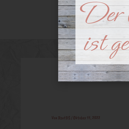
Der 
Advent
Arrangeme
ist g
Haarschm
Von
RootDS
/
Oktober 11, 2022