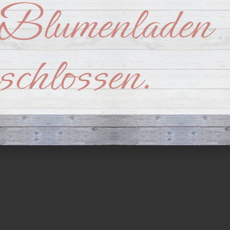
Blumenladen
nts
BLUMEN Brehmer – Hochzeitsfloristik
BLUMEN Brehmer – Trauerf
eschlossen.
DA
uck