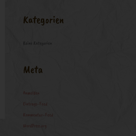
a
c
Kategorien
h
:
Keine Kategorien
Meta
Anmelden
Eintrags-Feed
Kommentar-Feed
WordPress.org