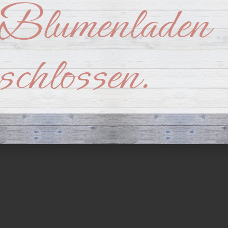
Blumenladen
nts
BLUMEN Brehmer – Hochzeitsfloristik
BLUMEN Brehmer – Trauerf
eschlossen.
DA
uß