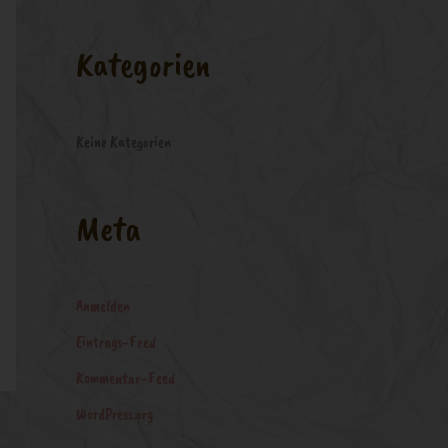
a
c
Kategorien
h
:
Keine Kategorien
Meta
Anmelden
Eintrags-Feed
Kommentar-Feed
WordPress.org