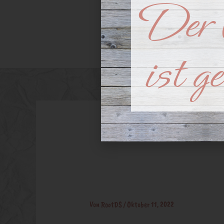
Der 
Advent
Arrangeme
ist g
Brautstra
Von
RootDS
/
Oktober 11, 2022