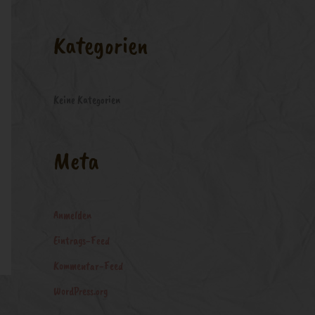
a
c
Kategorien
h
:
Keine Kategorien
Meta
Anmelden
Eintrags-Feed
Kommentar-Feed
WordPress.org