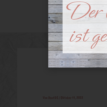
Der 
Advent
Arrangeme
ist g
Trauzimm
Von
RootDS
/
Oktober 11, 2022