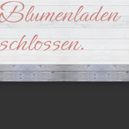
Blumenladen
nts
BLUMEN Brehmer – Hochzeitsfloristik
BLUMEN Brehmer – Trauerf
eschlossen.
DA
er