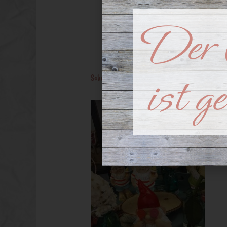
15.11.55
Der 
ist g
Schreibe einen Kommentar
/ Von
RootDS
/
Mai 2