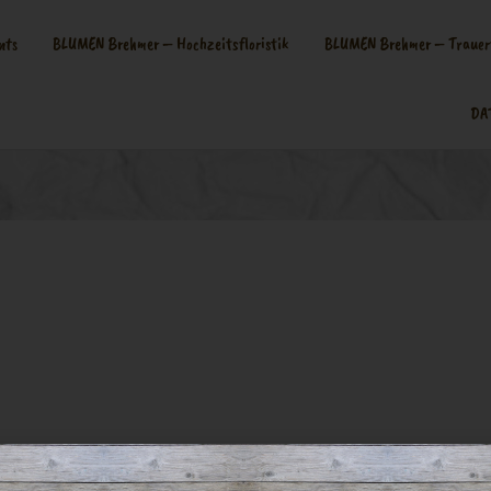
nts
BLUMEN Brehmer – Hochzeitsfloristik
BLUMEN Brehmer – Trauerf
DA
p Image
-01 at