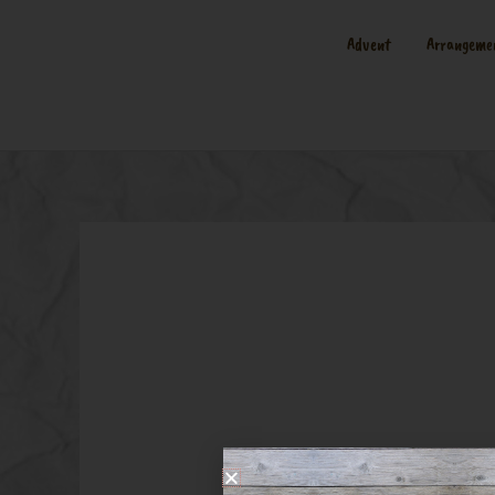
Advent
Arrangeme
WhatsAp
2020-05