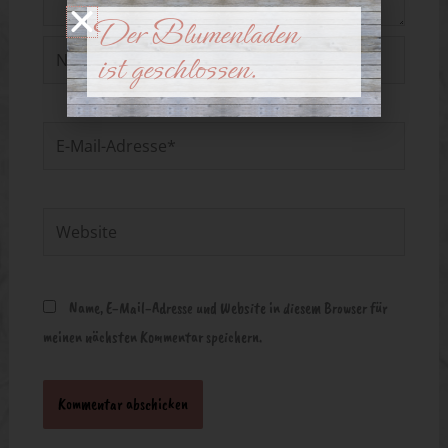
Der Blumenladen
Name*
ist geschlossen.
E-
Mail-
Adresse*
Website
Name, E-Mail-Adresse und Website in diesem Browser für
meinen nächsten Kommentar speichern.