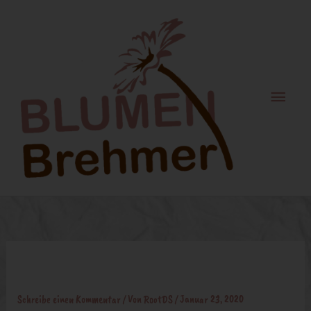
Zum
Haupt
Inhalt
springen
Filzblume
Schreibe einen Kommentar
/ Von
RootDS
/
Januar 23, 2020