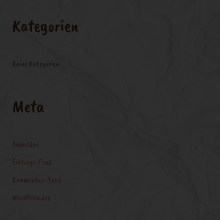
c
Kategorien
h
:
Keine Kategorien
Meta
Anmelden
Eintrags-Feed
Kommentar-Feed
WordPress.org