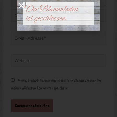
Der Blumenladen
Name*
ist geschlossen.
E-
Mail-
Adresse*
Website
Name, E-Mail-Adresse und Website in diesem Browser für
meinen nächsten Kommentar speichern.