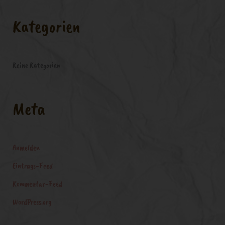
c
Kategorien
h
:
Keine Kategorien
Meta
Anmelden
Eintrags-Feed
Kommentar-Feed
WordPress.org