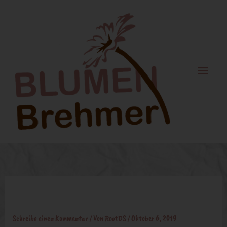
Zum
Haupt
Inhalt
springen
Schnittblumen aus unserem Angebot
Schreibe einen Kommentar
/ Von
RootDS
/
Oktober 6, 2019