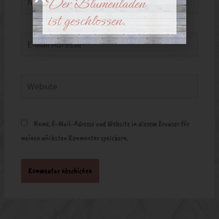
Der Blumenladen
ist geschlossen.
E-
Mail-
Adresse*
Website
Name, E-Mail-Adresse und Website in diesem Browser für
meinen nächsten Kommentar speichern.