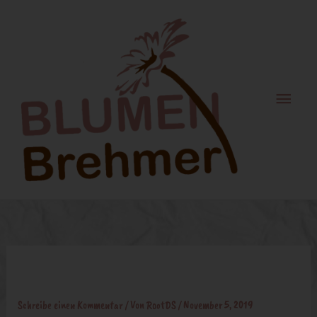
Zum
Haupt
Inhalt
springen
Likör Präsent
Schreibe einen Kommentar
/ Von
RootDS
/
November 5, 2019