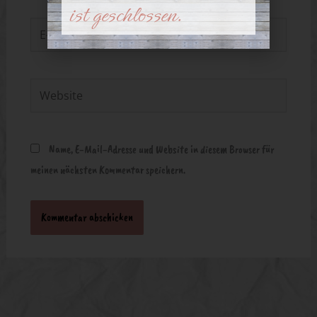
ist geschlossen.
E-
Mail-
Adresse*
Website
Name, E-Mail-Adresse und Website in diesem Browser für
meinen nächsten Kommentar speichern.