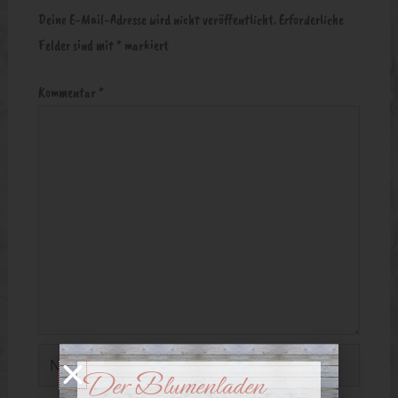
Deine E-Mail-Adresse wird nicht veröffentlicht.
Erforderliche
Felder sind mit
*
markiert
Kommentar
*
Name*
Der Blumenladen