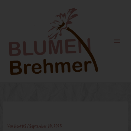
Zum
Haupt
Inhalt
springen
Anstecker
Von
RootDS
/
September 30, 2025