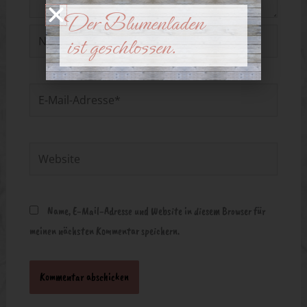
Der Blumenladen
Name*
ist geschlossen.
E-
Mail-
Adresse*
Website
Name, E-Mail-Adresse und Website in diesem Browser für
meinen nächsten Kommentar speichern.