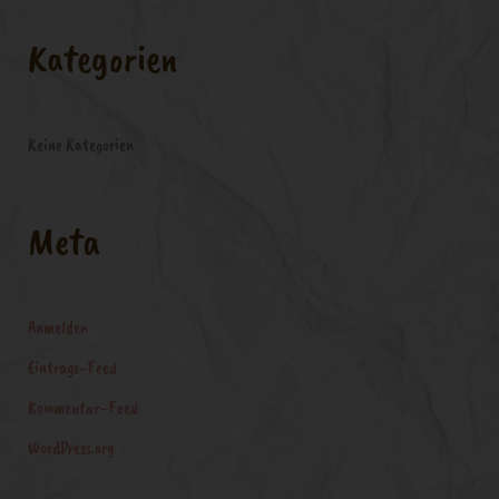
c
Kategorien
h
:
Keine Kategorien
Meta
Anmelden
Eintrags-Feed
Kommentar-Feed
WordPress.org