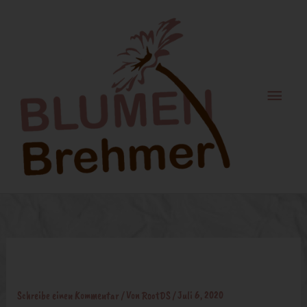
Zum
Haupt
Inhalt
springen
Brautstrauß
Schreibe einen Kommentar
/ Von
RootDS
/
Juli 6, 2020