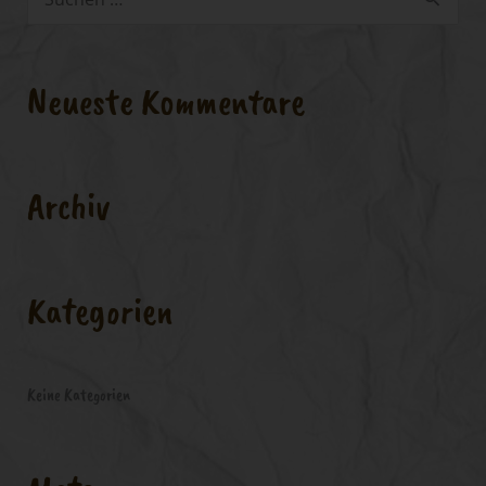
S
u
c
Neueste Kommentare
h
e
n
Archiv
n
a
c
Kategorien
h
:
Keine Kategorien