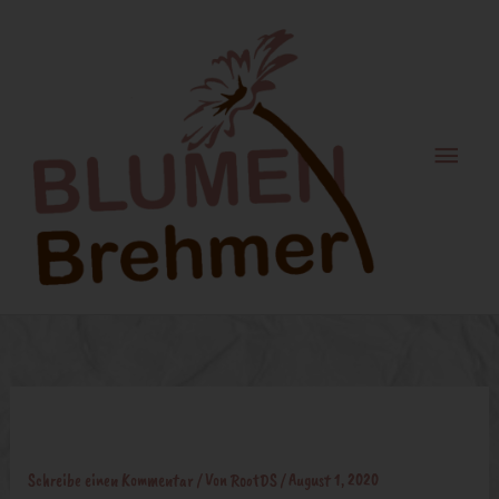
Zum
Haupt
Inhalt
springen
trauer
Schreibe einen Kommentar
/ Von
RootDS
/
August 1, 2020