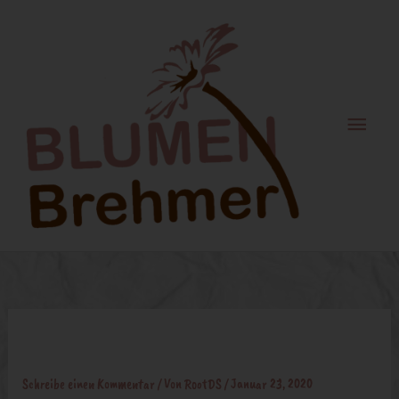
Zum
Haupt
Inhalt
springen
background-2132913_1920
Schreibe einen Kommentar
/ Von
RootDS
/
Januar 23, 2020