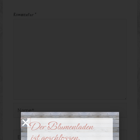
Kommentar
*
Name*
Der Blumenladen
ist geschlossen.
E-