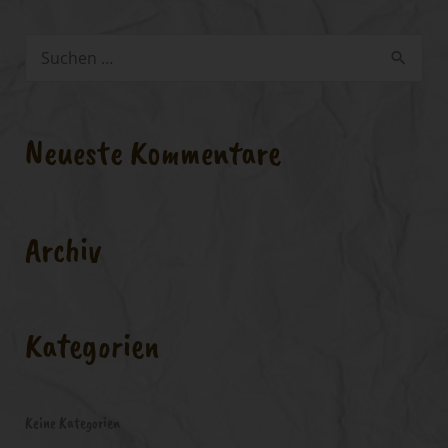
S
u
c
Neueste Kommentare
h
e
n
Archiv
n
a
c
Kategorien
h
:
Keine Kategorien