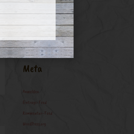
a
c
Kategorien
h
:
Keine Kategorien
Meta
Anmelden
Eintrags-Feed
Kommentar-Feed
WordPress.org