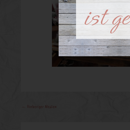
ist g
←
Vorheriger Medien