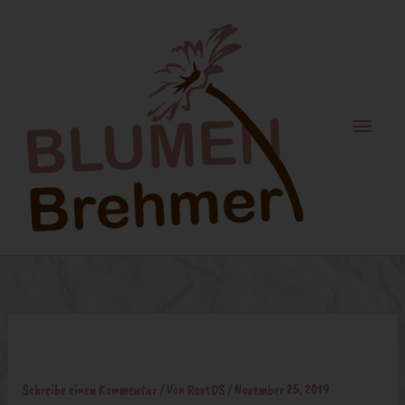
Zum
Haupt
Inhalt
springen
advent_12
Schreibe einen Kommentar
/ Von
RootDS
/
November 25, 2019