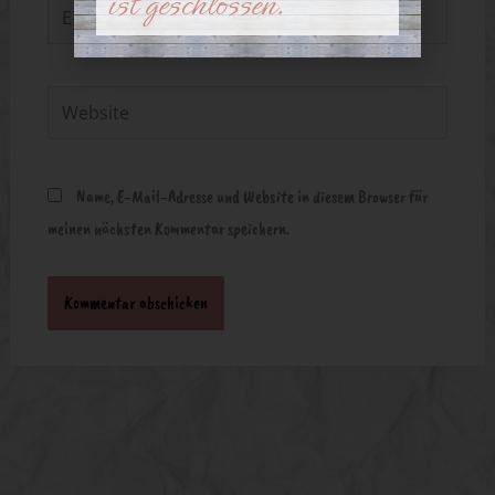
ist geschlossen.
E-
Mail-
Adresse*
Website
Name, E-Mail-Adresse und Website in diesem Browser für
meinen nächsten Kommentar speichern.