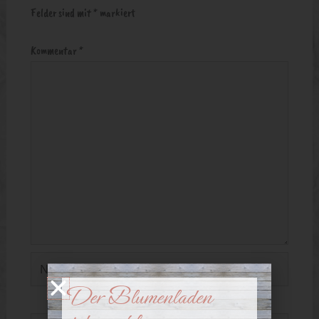
Felder sind mit
*
markiert
Kommentar
*
Name*
Der Blumenladen