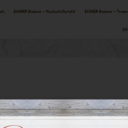
nts
BLUMEN Brehmer – Hochzeitsfloristik
BLUMEN Brehmer – Trauerf
DA
ckter Kranz
eisetzung