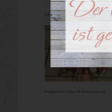
Der 
Schreibe einen Kommentar
/ Von
RootDS
/
Janua
ist g
Rundgesteckter Kranz für Urnenbeisetzung