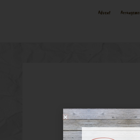
Advent
Arrangeme
Rundgeste
für Urnenb