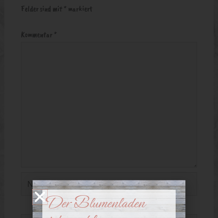
Felder sind mit
*
markiert
Kommentar
*
Name*
Der Blumenladen