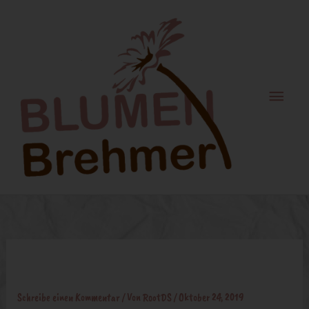
Zum
Haupt
Inhalt
springen
1
Schreibe einen Kommentar
/ Von
RootDS
/
Oktober 24, 2019