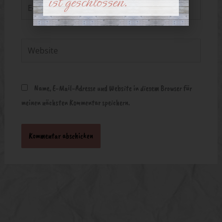
ist geschlossen.
E-
Mail-
Adresse*
Website
Name, E-Mail-Adresse und Website in diesem Browser für
meinen nächsten Kommentar speichern.